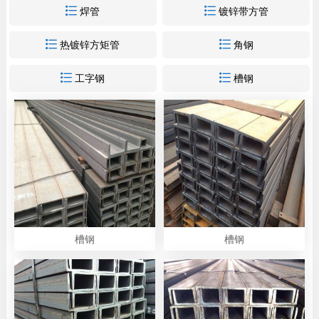


焊管
镀锌带方管


热镀锌方矩管
角钢


工字钢
槽钢
槽钢
槽钢