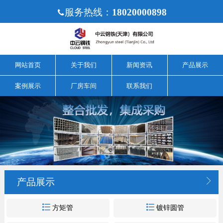
服务热线：
18020000898

网站首页
关于我们
新闻资讯
产品展示
案例展示
厂房车间
联系我们

产品展示


方矩管
镀锌圆管